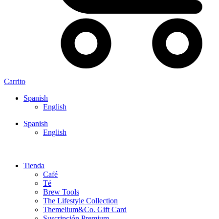
Carrito
Spanish
English
Spanish
English
Tienda
Café
Té
Brew Tools
The Lifestyle Collection
Themelium&Co. Gift Card
Suscripción Premium